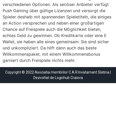
verschiedenen Optionen. Als seriöser Anbieter verfügt
Push Gaming über gültige Lizenzen und versorgt die
Spieler deshalb mit spannenden Spieletiteln, die einiges
an Action versprechen und neben einer großartigen
Chance auf Freispiele auch die Möglichkeit bieten,
echtes Geld zu gewinnen. Ob Kreditkarte oder eine E
Wallet, sie haben alle eines gemeinsam: Sie sind sicher
und unkompliziert. Da hilft dann auch das beste
Willkommenspaket, mit einem Willkommensbonus
garniert durch Freispiele nichts mehr.
Copyright © 2022 Asociatia membrilor C.A.R Invatamant Slatina |
Dezvoltat de
Logichub Craiova