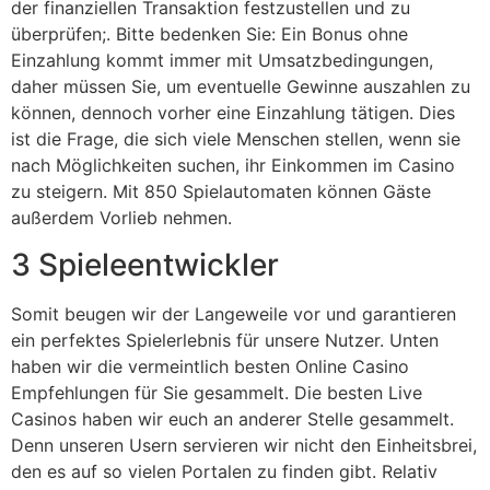
der finanziellen Transaktion festzustellen und zu
überprüfen;. Bitte bedenken Sie: Ein Bonus ohne
Einzahlung kommt immer mit Umsatzbedingungen,
daher müssen Sie, um eventuelle Gewinne auszahlen zu
können, dennoch vorher eine Einzahlung tätigen. Dies
ist die Frage, die sich viele Menschen stellen, wenn sie
nach Möglichkeiten suchen, ihr Einkommen im Casino
zu steigern. Mit 850 Spielautomaten können Gäste
außerdem Vorlieb nehmen.
3 Spieleentwickler
Somit beugen wir der Langeweile vor und garantieren
ein perfektes Spielerlebnis für unsere Nutzer. Unten
haben wir die vermeintlich besten Online Casino
Empfehlungen für Sie gesammelt. Die besten Live
Casinos haben wir euch an anderer Stelle gesammelt.
Denn unseren Usern servieren wir nicht den Einheitsbrei,
den es auf so vielen Portalen zu finden gibt. Relativ