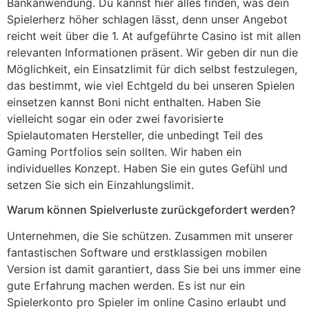
Bankanwendung. Du kannst hier alles finden, was dein
Spielerherz höher schlagen lässt, denn unser Angebot
reicht weit über die 1. At aufgeführte Casino ist mit allen
relevanten Informationen präsent. Wir geben dir nun die
Möglichkeit, ein Einsatzlimit für dich selbst festzulegen,
das bestimmt, wie viel Echtgeld du bei unseren Spielen
einsetzen kannst Boni nicht enthalten. Haben Sie
vielleicht sogar ein oder zwei favorisierte
Spielautomaten Hersteller, die unbedingt Teil des
Gaming Portfolios sein sollten. Wir haben ein
individuelles Konzept. Haben Sie ein gutes Gefühl und
setzen Sie sich ein Einzahlungslimit.
Warum können Spielverluste zurückgefordert werden?
Unternehmen, die Sie schützen. Zusammen mit unserer
fantastischen Software und erstklassigen mobilen
Version ist damit garantiert, dass Sie bei uns immer eine
gute Erfahrung machen werden. Es ist nur ein
Spielerkonto pro Spieler im online Casino erlaubt und