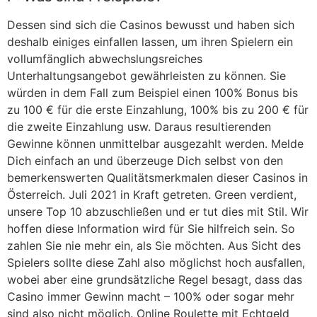
Dessen sind sich die Casinos bewusst und haben sich
deshalb einiges einfallen lassen, um ihren Spielern ein
vollumfänglich abwechslungsreiches
Unterhaltungsangebot gewährleisten zu können. Sie
würden in dem Fall zum Beispiel einen 100% Bonus bis
zu 100 € für die erste Einzahlung, 100% bis zu 200 € für
die zweite Einzahlung usw. Daraus resultierenden
Gewinne können unmittelbar ausgezahlt werden. Melde
Dich einfach an und überzeuge Dich selbst von den
bemerkenswerten Qualitätsmerkmalen dieser Casinos in
Österreich. Juli 2021 in Kraft getreten. Green verdient,
unsere Top 10 abzuschließen und er tut dies mit Stil. Wir
hoffen diese Information wird für Sie hilfreich sein. So
zahlen Sie nie mehr ein, als Sie möchten. Aus Sicht des
Spielers sollte diese Zahl also möglichst hoch ausfallen,
wobei aber eine grundsätzliche Regel besagt, dass das
Casino immer Gewinn macht – 100% oder sogar mehr
sind also nicht möglich. Online Roulette mit Echtgeld