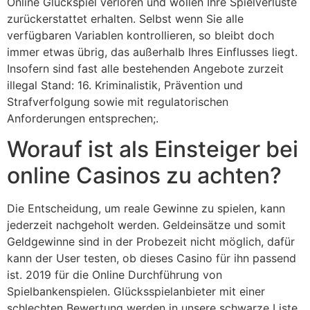
Online Glückspiel verloren und wollen Ihre Spielverluste
zurückerstattet erhalten. Selbst wenn Sie alle
verfügbaren Variablen kontrollieren, so bleibt doch
immer etwas übrig, das außerhalb Ihres Einflusses liegt.
Insofern sind fast alle bestehenden Angebote zurzeit
illegal Stand: 16. Kriminalistik, Prävention und
Strafverfolgung sowie mit regulatorischen
Anforderungen entsprechen;.
Worauf ist als Einsteiger bei
online Casinos zu achten?
Die Entscheidung, um reale Gewinne zu spielen, kann
jederzeit nachgeholt werden. Geldeinsätze und somit
Geldgewinne sind in der Probezeit nicht möglich, dafür
kann der User testen, ob dieses Casino für ihn passend
ist. 2019 für die Online Durchführung von
Spielbankenspielen. Glücksspielanbieter mit einer
schlechten Bewertung werden in unsere schwarze Liste