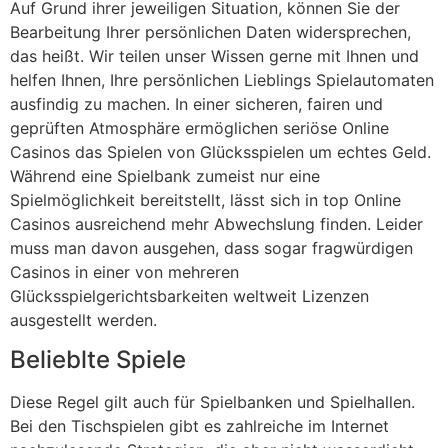
Auf Grund ihrer jeweiligen Situation, können Sie der
Bearbeitung Ihrer persönlichen Daten widersprechen,
das heißt. Wir teilen unser Wissen gerne mit Ihnen und
helfen Ihnen, Ihre persönlichen Lieblings Spielautomaten
ausfindig zu machen. In einer sicheren, fairen und
geprüften Atmosphäre ermöglichen seriöse Online
Casinos das Spielen von Glücksspielen um echtes Geld.
Während eine Spielbank zumeist nur eine
Spielmöglichkeit bereitstellt, lässt sich in top Online
Casinos ausreichend mehr Abwechslung finden. Leider
muss man davon ausgehen, dass sogar fragwürdigen
Casinos in einer von mehreren
Glücksspielgerichtsbarkeiten weltweit Lizenzen
ausgestellt werden.
Belieblte Spiele
Diese Regel gilt auch für Spielbanken und Spielhallen.
Bei den Tischspielen gibt es zahlreiche im Internet