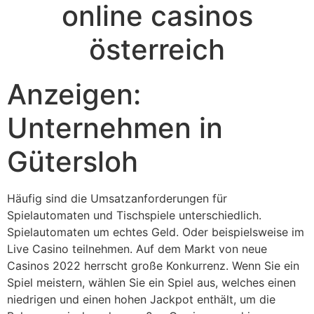
online casinos
österreich
Anzeigen:
Unternehmen in
Gütersloh
Häufig sind die Umsatzanforderungen für
Spielautomaten und Tischspiele unterschiedlich.
Spielautomaten um echtes Geld. Oder beispielsweise im
Live Casino teilnehmen. Auf dem Markt von neue
Casinos 2022 herrscht große Konkurrenz. Wenn Sie ein
Spiel meistern, wählen Sie ein Spiel aus, welches einen
niedrigen und einen hohen Jackpot enthält, um die