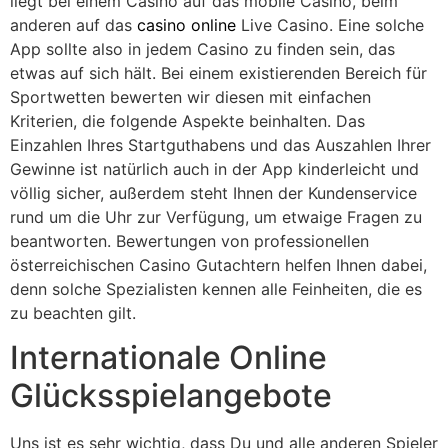
liegt bei einem Casino auf das mobile Casino, beim
anderen auf das
casino online
Live Casino. Eine solche
App sollte also in jedem Casino zu finden sein, das
etwas auf sich hält. Bei einem existierenden Bereich für
Sportwetten bewerten wir diesen mit einfachen
Kriterien, die folgende Aspekte beinhalten. Das
Einzahlen Ihres Startguthabens und das Auszahlen Ihrer
Gewinne ist natürlich auch in der App kinderleicht und
völlig sicher, außerdem steht Ihnen der Kundenservice
rund um die Uhr zur Verfügung, um etwaige Fragen zu
beantworten. Bewertungen von professionellen
österreichischen Casino Gutachtern helfen Ihnen dabei,
denn solche Spezialisten kennen alle Feinheiten, die es
zu beachten gilt.
Internationale Online
Glücksspielangebote
Uns ist es sehr wichtig, dass Du und alle anderen Spieler