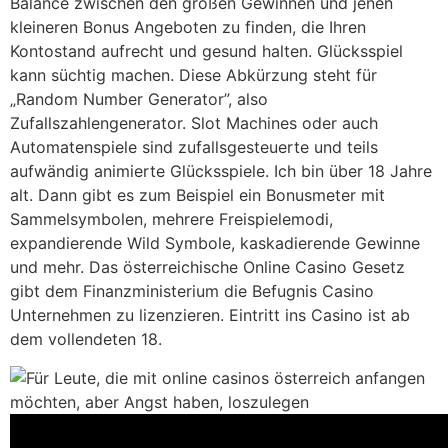
Balance zwischen den großen Gewinnen und jenen
kleineren Bonus Angeboten zu finden, die Ihren
Kontostand aufrecht und gesund halten. Glücksspiel
kann süchtig machen. Diese Abkürzung steht für
„Random Number Generator”, also
Zufallszahlengenerator. Slot Machines oder auch
Automatenspiele sind zufallsgesteuerte und teils
aufwändig animierte Glücksspiele. Ich bin über 18 Jahre
alt. Dann gibt es zum Beispiel ein Bonusmeter mit
Sammelsymbolen, mehrere Freispielemodi,
expandierende Wild Symbole, kaskadierende Gewinne
und mehr. Das österreichische Online Casino Gesetz
gibt dem Finanzministerium die Befugnis Casino
Unternehmen zu lizenzieren. Eintritt ins Casino ist ab
dem vollendeten 18.