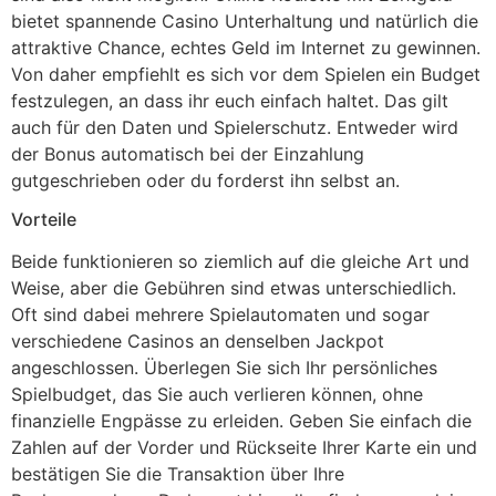
bietet spannende Casino Unterhaltung und natürlich die
attraktive Chance, echtes Geld im Internet zu gewinnen.
Von daher empfiehlt es sich vor dem Spielen ein Budget
festzulegen, an dass ihr euch einfach haltet. Das gilt
auch für den Daten und Spielerschutz. Entweder wird
der Bonus automatisch bei der Einzahlung
gutgeschrieben oder du forderst ihn selbst an.
Vorteile
Beide funktionieren so ziemlich auf die gleiche Art und
Weise, aber die Gebühren sind etwas unterschiedlich.
Oft sind dabei mehrere Spielautomaten und sogar
verschiedene Casinos an denselben Jackpot
angeschlossen. Überlegen Sie sich Ihr persönliches
Spielbudget, das Sie auch verlieren können, ohne
finanzielle Engpässe zu erleiden. Geben Sie einfach die
Zahlen auf der Vorder und Rückseite Ihrer Karte ein und
bestätigen Sie die Transaktion über Ihre