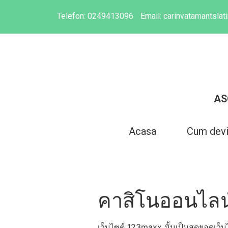
Telefon:
0249413096
Email:
carinvatamantsla
AS
Acasa
Cum dev
คาสิโนออนไลน
เว็บไซต์ 123maxx นั้นเป็นสุดยอดเว็บ