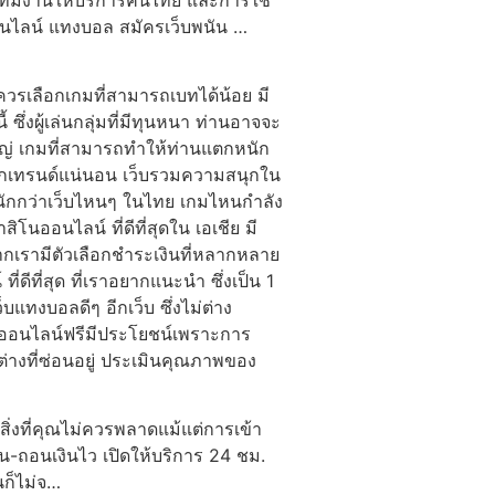
อนไลน์ แทงบอล สมัครเว็บพนัน …
็ควรเลือกเกมที่สามารถเบทได้น้อย มี
ซึ่งผู้เล่นกลุ่มที่มีทุนหนา ท่านอาจจะ
ญ่ เกมที่สามารถทำให้ท่านแตกหนัก
ม่ตกเทรนด์แน่นอน เว็บรวมความสนุกใน
กหนักกว่าเว็บไหนๆ ในไทย เกมไหนกำลัง
โนออนไลน์ ที่ดีที่สุดใน เอเชีย มี
ากเรามีตัวเลือกชำระเงินที่หลากหลาย
่ดีที่สุด ที่เราอยากแนะนำ ซึ่งเป็น 1
แทงบอลดีๆ อีกเว็บ ซึ่งไม่ต่าง
นออนไลน์ฟรีมีประโยชน์เพราะการ
ต่างที่ซ่อนอยู่ ประเมินคุณภาพของ
สิ่งที่คุณไม่ควรพลาดแม้แต่การเข้า
ถอนเงินไว เปิดให้บริการ 24 ชม.
นก็ไม่จ…