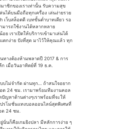
สมาชิกของเราเท่านั้น รับความสุข
่นได้บนมือถือทุกเครื่อง เล่นง่ายรวย
h เว็บสล็อตดี เบทขั้นต่ำบาทเดียว รอ
ัง สามารถใช้งานได้หลากหลาย
น้อย เราเปิดให้บริการเข้ามาเล่นได้
ตกง่าย ปังที่สุด มาไว้ให้คุณแล้ว ทุก
เส้นทางต้องห้ามพลาดปี 2017 & การ
เมื่อวันอาทิตย์ที่ 19 ธ.ค.
แบบไม่จำกัด ผ่านทุก… ถ้าสนใจอยาก
รตลอด 24 ชม. เรามาพร้อมทีมงานคอล
ดปัญหาด้านต่างๆเราพร้อมที่จะให้
โปรโมชั่นแทงบอลออนไลน์สุดพิเศษที่
ลอด 24 ชม.
่นั่นก็คือเกมยิงปลา มีหลักการง่าย ๆ
มีทีมงานให้บริการคนไทย และการใช้