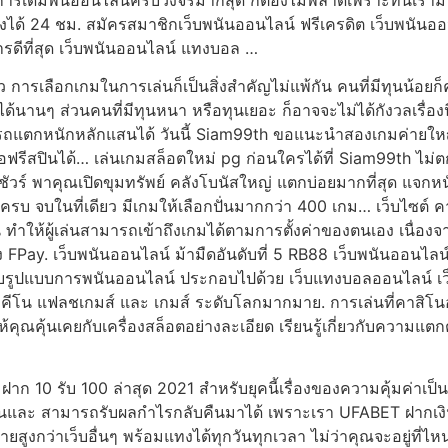
งได้ 24 ชม. สมัครสมาชิกเว็บพนันออนไลน์ ฟรีเครดิต เว็บพนันอ
รดีที่สุด เว็บพนันออนไลน์ แทงบอล …
ว การเลือกเกมในการเล่นก็เป็นสิ่งสำคัญไม่แพ้กัน คนที่มีทุนน้อยก
ด้นานๆ ส่วนคนที่มีทุนหนา หรือทุนเยอะ ก็อาจจะไม่ได้กังวลเรื่องนี้ 
ารถแตกหนักหลักแสนได้ วันนี้ Siam99th ขอแนะนำสองเกมค่ายให
้อฟรีสปินได้… เล่นเกมสล็อตใหม่ pg ก่อนใครได้ที่ Siam99th ไ
นชัวร์ พาคุณเปิดขุมทรัพย์ คลังโบนัสใหญ่ แตกบ่อยมากที่สุด แจ
บ จบในที่เดียว มีเกมให้เลือกปั่นมากกว่า 400 เกม… เว็บไซต์ คาสิ
ให้ผู้เล่นสามารถเข้าถึงเกมได้ตามการตั้งค่าของตนเอง เนื่องจ
 FPay. เว็บพนันออนไลน์ ม้ามืดอันดับที่ 5 RB88 เว็บพนันออนไลน์ ที
กับรูปแบบการพนันออนไลน์ ประกอบไปด้วย เว็บแทงบอลออนไลน์ เว็บ
คีโน แฟลชเกมส์ และ เกมส์ ระดับโลกมากมาย. การเล่นที่คาสิโ
ุณคุ้นเคยกับเครื่องสล็อตอย่างละเอียด เรียนรู้เกี่ยวกับความแตก
าก 10 รับ 100 ล่าสุด 2021 สำหรับยุคนี้เรื่องของความคุ้มค่าเป็น
ละ สามารถรับผลกำไรกลับคืนมาได้ เพราะเรา UFABET ฝากเงิน-
ยสูงกว่าเว็บอื่นๆ พร้อมแทงได้ทุกวันทุกเวลา ไม่ว่าคุณจะอยู่ที่ไห