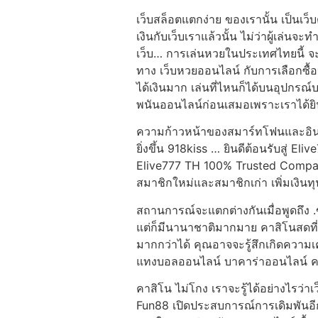
เว็บสล็อตแตกง่าย ของเรานั้น เป็นเว็บต
เงินกับเว็บเราแล้วนั้น ไม่ว่าผู้เล่น
เว็บ… การเล่นหวยในประเทศไทยนี้ จะส
ทาง เว็บหวยออนไลน์ กับการเลือกซื้
ได้เงินมาก เล่นที่ไหนก็ได้บนอุปกร
พนันออนไลน์ก่อนเสมอเพราะเราได้ยินข
ความก้าวหน้าของสมาร์ทโฟนและอินเต
ยิ่งขึ้น 918kiss … ยินดีต้อนรับสู่ E
Elive777 TH 100% Trusted Company
สมาชิกใหม่และสมาชิกเก่า เพิ่มเงินทุ
สถานการณ์จะแตกต่างกันเมื่อพูดถึง
แต่ก็มีนานาชาติมากมาย คาสิโนสดที่ร
มากกว่าได้ คุณอาจจะรู้สึกเกิดควา
แทงบอลออนไลน์ บาคาร่าออนไลน์ คาส
คาสิโน ไม่โกง เราจะรู้ได้อย่างไรว่
Fun88 เปิดประสบการณ์การเดิมพันอีก