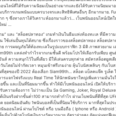
โนออนไลน์ที่ได้รับความนิยมเป็นอย่างมากและยังได้รับความนิยมม
วมบริการเกมพนันแบบครบวงจรและสิทธิพิเศษอื่นๆ อีกมากมาย. Fun8
ก ๆ ซึ่งทางเราได้วิเคราะห์ออกมาแล้วว่… เว็บพนันออนไลน์เปิดให
ใหม่ …
ม” และ “สล็อตปลาทอง” เกมทำเงินในธีมแห่งท้องทะเล ที่มีความส
 ใช้เล่นปั้นทุนได้สบาย ซึ่งเรื่องราวของสล็อตปลาทอง สล็อตปลาฉล
กมาย การผจญภัยใต้ท้องทะเลในรูปแบบกราฟิก 3 มิติ ภาพสวยงาม เ
Siam99th แหล่งทำกำไรจากเกมชั้นดี พร้อมโปรให้เลือกรับเพียบ ศ
์ ความสนุกไว้ในที่เดียว มีให้เล่นครบทุกค่าย สมัครสล็อตยูสเดียว
งวันโดยไม่จำกัดเวลา หมุนเข้าฟรีเกมง่าย ลุ้นโบนัสเพลินๆ กับเว็บส
็นที่สุดของปี 2022 ต้องเลือก Siam99th… สล็อต แบ็ลคแจ๊ค รูเล็ต ไฮ
 การแจกไพ่จริงแบบ Real Time ให้นักพนันขาใหญ่เพิ่มความมั่นใจ
ึ้น และเป็นที่นิยมมากขึ้น ทำให้มีเว็บพนันออนไลน์ เปิดให้บริการม
รับความต้องการ ไม่ว่าจะเป็น Sa Gaming, Joker, Royal Deluxe 
งินจริงฝากขั้นต่ํา100 สามารถทำกำไร ผ่านเว็บพนันที่ดีที่สุด 
 ยอดนิยมอันดับ 1พนันบอลที่เป็นที่นิยมใช้บริการ มากที่สุดในป
นออนไลน์ ผ่านเว็บไซต์ หรือ บนมือถือ ( Iphone หรือ Android 
็มอิ่มไปด้วยโบนัสเงินรางวัลมากมาย อัตราจ่ายสูง อัดแน่นทุกฟีเจ