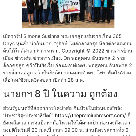
เปิดวาร์ป Simone Susinna พระเอกสุดแซ่บจากเรื่อง 365
Days หุ่นล่ำ น่ากินมาก. ”งูยักษ์”โผล่กลางกรุง ห้อยต่องแต่งบน
ต้นไม้ใกล้ศาลาว่าการกทม. Copyright © 2022 ข่าวสารบ้าน
เมือง ข่าวเด่น ข่าวการเมือง. On พ่อสุดทน อันธพาล 2 ราย
ล็อกคอลูก คว้าปืนยิงเจ็บ ก่อนมอบตัวตร. พ่อสุดทน อันธพาล 2
รายล็อกคอลูก คว้าปืนยิงเจ็บ ก่อนมอบตัวตร. ‘ไพร พัฒโน’สวม
เสื้อ‘ภท.’ชิงเขต3สงขลา เปิดตัว 28 ส.ค.
นายกฯ 8 ปี ในความ ถูกต้อง
ส่วนรัฐมนตรีที่ส่ออาการโคม่าส่อ กินบ๊วยในส่วนของ“พลัง
ประชารัฐ-ประชาธิปัตย์”
https://thepremiumresort.com/
ก็
ยังเหลือเวลา เร่งสปีดหามือโหวตให้ได้ตามเป้า ก่อนจะถึงเวลา
ลงมติในวันที่ 23 ก.ค.นี้ เวลา 09.30 น. ส่วนนิทรรศการทั้ง 6