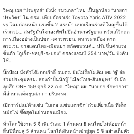
วิษณุ เผย “ประยุทธ์” ยังนั่ง รมว.กลาโหม เป็นลูกน้อง “นายกฯ
ประวิตร” ใน ครม. เทียบอัตราเร่ง Toyota Yaris ATIV 2022
vs โฉมก่อนหน้า แรงขึ้น 2 แรงม้า แบกเรือนร่างที่ใหญ่ขึ้นได้
เร็วกว่า̷… สหรัฐมั่นใจกองทัพไม่ยึดอำนาจรัฐบาล หวังแก้วิกฤต
การเมืองอย่างเป็นปชต.-เคารพรธน. ทหารผาเมือง ลาด
ตระเวน ชายแดนไทย-เมียนมา สกัดขบวนค้… ปรับขึ้นค่าแรง
ขั้นต่ำ “ภูเก็ต-ชลบุรี-ระยอง” ครองแชมป์ 354 บาท/วัน บังคับ
ใช้…
บิ๊กป้อม นั่งหัวโต๊ะถกเก้าอี้ ผบ.ตร. ยันไม่รื้อโผเดิม เผย ‘ตู่’ จ่อ
ร่วมประชุมครม. สองกำปั้นนักบู๊ “เมืองไทย-สินสมุทร” จับมือ
ลุยศึก ONE 159 ศุกร์ 22 ก.ค. “วิษณุ” เผย “นายกฯ รักษาการ”
มีอำนาจเต็มยุบสภา – ปรับครม.
เปิดวาร์ปแม่ค้าแซ่บ ‘ใบเตย เแซ่บแตกซิก’ ก๋วยเตี๋ยวเนื้อ ทีเด็ด
หม้อไฟ ซี๊ดสุดในย่านดอนเมือง.
ทั่วโลกใช้งาน 5 จี เพิ่มวันละ 1 ล้านคน !! คนไทยไม่น้อยหน้า
สิ้นปีนี้ทะลุ 5 ล้านคน โลกได้เดินหน้าเข้าสู่ยุค 5 จี อย่างเต็มตัว