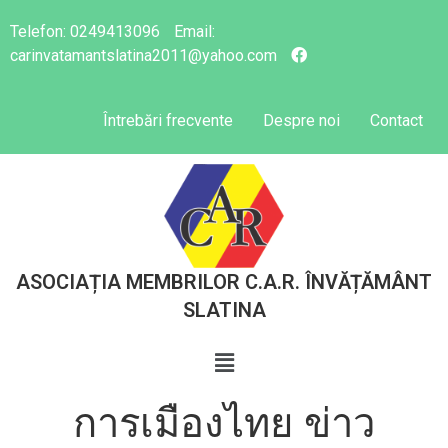
Telefon:
0249413096
Email:
carinvatamantslatina2011@yahoo.com
Întrebări frecvente
Despre noi
Contact
ASOCIAȚIA MEMBRILOR C.A.R. ÎNVĂȚĂMÂNT
SLATINA
การเมืองไทย ข่าว