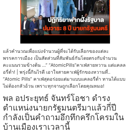
แล้วคำนวณเพื่อแบ่งจำนวนผู้ที่จะได้รับเลือกของแต่ละ
พรรคการเมือง เป็นสัดส่วนที่สัมพันธ์กันโดยตรงกับจำนวน
คะแนนรวมข้างต้น …” “AtomicPills”คาเฟ่สายหวาน แต่แคลล
อรี่ต่ำ! | พรุ่งนี้กินไรดี เอาใจสายคาเฟ่ผู้รักของหวานที่..
“Atomic Pills” คาเฟ่สุดอร่อยแต่มาแบบแคลอรีต่ำ ทานได้แบบ
ไม่ต้องกลัวอ้วน เพราะทุกจานถูกเลือกโดยคุณหมอ!
พล อประยุทธ์ จันทร์โอชา ดำรง
ตำแหน่งนายกรัฐมนตรีมาแล้วกี่ปี
กำลังเป็นคำถามอึกทึกครึกโครมใน
บ้านเมืองเราเวลานี้