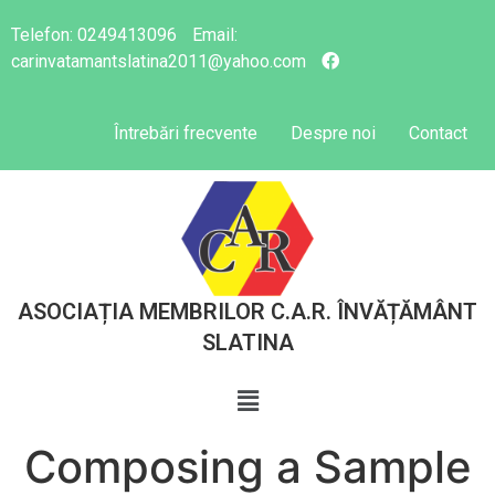
Telefon:
0249413096
Email:
carinvatamantslatina2011@yahoo.com
Întrebări frecvente
Despre noi
Contact
ASOCIAȚIA MEMBRILOR C.A.R. ÎNVĂȚĂMÂNT
SLATINA
Composing a Sample