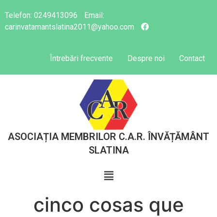
Telefon:
0249413096
Email:
carinvatamantslatina2011@yahoo.com
Întrebări frecvente
Despre noi
Contact
ASOCIAȚIA MEMBRILOR C.A.R. ÎNVĂȚĂMÂNT
SLATINA
cinco cosas que